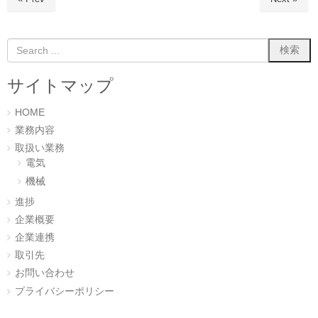
で
(
開
新
き
し
ま
い
す
ウ
)
ィ
ン
ド
ウ
サイトマップ
で
開
き
ま
HOME
す
)
業務内容
取扱い業務
電気
機械
進捗
企業概要
企業連携
取引先
お問い合わせ
プライバシーポリシー