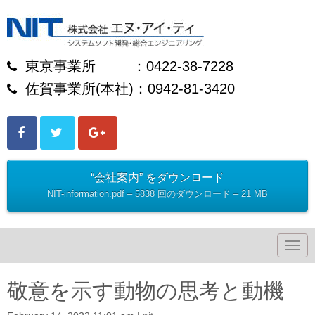
東京事業所 ：0422-38-7228
佐賀事業所(本社)：0942-81-3420
“会社案内” をダウンロード
NIT-information.pdf – 5838 回のダウンロード – 21 MB
N
a
v
i
敬意を示す動物の思考と動機
g
a
t