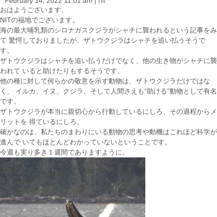
February 14, 2022 11:01 am
|
nit
i
おはようございます。
o
NITの福地でございます。
n
海の最大哺乳類のシロナガスクジラがシャチに襲われるという記事をみ
て 驚愕しておりましたが、ザトウクジラはシャチを追い払うそうで
す。
ザトウクジラはシャチを追い払うだけでなく、他の生き物がシャチに襲
われて いると助けたりもするそうです。
他の種に対して何らかの敬意を示す動物は、ザトウクジラだけではな
く、 イルカ、イヌ、クジラ、そして人間さえも“助ける”動物として有名
です。
ザトウクジラが本当に親切心から行動しているにしろ、その過程からメ
リットを 得ているにしろ、
確かなのは、私たちのまわりにいる動物の思考や動機はこれほど科学が
進んで いてもほとんどわかっていないということです。
今週も実り多き１週間でありますように。