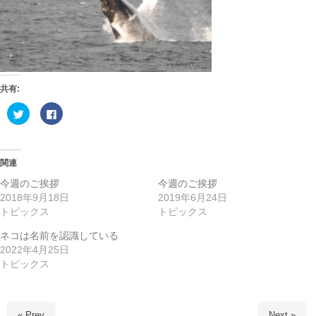
共有:
ク
F
リ
a
ッ
c
ク
e
し
b
て
o
T
o
関連
w
k
i
で
今週のご挨拶
今週のご挨拶
t
共
t
有
2018年9月18日
2019年6月24日
e
す
トピックス
トピックス
r
る
で
に
共
は
ネコは名前を認識している
有
ク
(
リ
2022年4月25日
新
ッ
し
ク
トピックス
い
し
ウ
て
ィ
く
ン
だ
ド
さ
ウ
い
« Prev
Next »