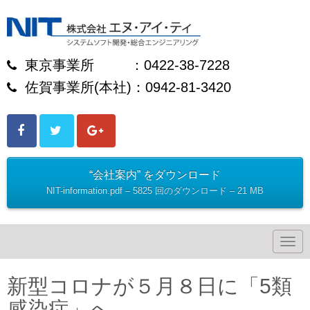
東京事業所 ：0422-38-7228
佐賀事業所(本社)：0942-81-3420
“会社案内” をダウンロード
NIT-information.pdf – 5825 回のダウンロード – 21 MB
N
a
v
i
新型コロナが５月８日に「5類
g
a
感染症」へ
t