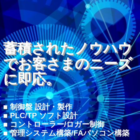
蓄積されたノウハウ
でお客さまのニーズ
に即応。
■ 制御盤 設計・製作
■ PLC/TP ソフト設計
■ コントローラー/ロガー制御
■ 管理システム構築/FAパソコン構築