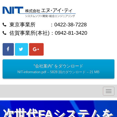
東京事業所 ：0422-38-7228
佐賀事業所(本社)：0942-81-3420
“会社案内” をダウンロード
NIT-information.pdf – 5828 回のダウンロード – 21 MB
N
a
v
i
g
次世代FAシステムを
a
t