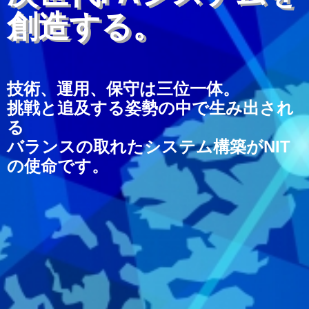
i
創造する。
o
n
技術、運用、保守は三位一体。
挑戦と追及する姿勢の中で生み出され
る
バランスの取れたシステム構築がNIT
の使命です。