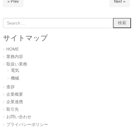
ウ
い
« Prev
Next »
で
(
開
新
き
し
ま
い
す
ウ
)
ィ
ン
ド
ウ
サイトマップ
で
開
き
ま
HOME
す
)
業務内容
取扱い業務
電気
機械
進捗
企業概要
企業連携
取引先
お問い合わせ
プライバシーポリシー