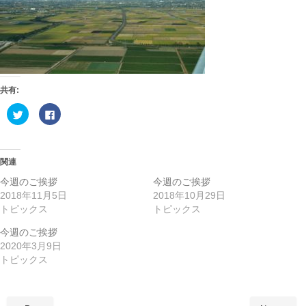
共有:
ク
F
リ
a
ッ
c
ク
e
し
b
て
o
T
o
関連
w
k
i
で
今週のご挨拶
今週のご挨拶
t
共
t
有
2018年11月5日
2018年10月29日
e
す
トピックス
トピックス
r
る
で
に
共
は
今週のご挨拶
有
ク
(
リ
2020年3月9日
新
ッ
し
ク
トピックス
い
し
ウ
て
ィ
く
ン
だ
ド
さ