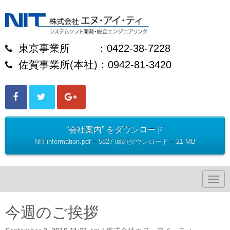
東京事業所 ：0422-38-7228
佐賀事業所(本社)：0942-81-3420
“会社案内” をダウンロード
NIT-information.pdf – 5827 回のダウンロード – 21 MB
N
a
v
i
今週のご挨拶
g
a
t