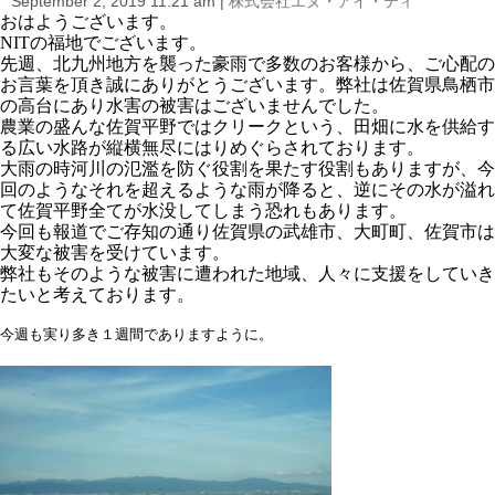
September 2, 2019 11:21 am
|
株式会社エヌ・アイ・ティ
i
おはようございます。
o
NITの福地でございます。
n
先週、北九州地方を襲った豪雨で多数のお客様から、ご心配の
お言葉を頂き誠にありがとうございます。弊社は佐賀県鳥栖市
の高台にあり水害の被害はございませんでした。
農業の盛んな佐賀平野ではクリークという、田畑に水を供給す
る広い水路が縦横無尽にはりめぐらされております。
大雨の時河川の氾濫を防ぐ役割を果たす役割もありますが、今
回のようなそれを超えるような雨が降ると、逆にその水が溢れ
て佐賀平野全てが水没してしまう恐れもあります。
今回も報道でご存知の通り佐賀県の武雄市、大町町、佐賀市は
大変な被害を受けています。
弊社もそのような被害に遭われた地域、人々に支援をしていき
たいと考えております。
今週も実り多き１週間でありますように。