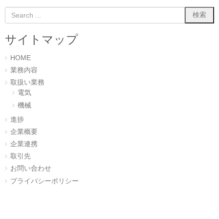
ま
い
す
ウ
)
ィ
ン
ド
ウ
サイトマップ
で
開
き
ま
HOME
す
)
業務内容
取扱い業務
電気
機械
進捗
企業概要
企業連携
取引先
お問い合わせ
プライバシーポリシー