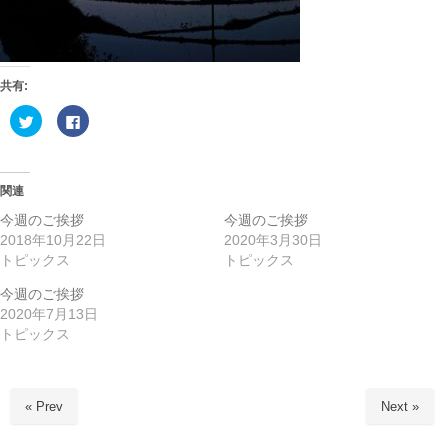
共有:
ク
F
リ
a
ッ
c
ク
e
し
b
て
o
T
o
関連
w
k
i
で
今週のご挨拶
今週のご挨拶
t
共
t
有
2018年10月22日
2020年3月30日
e
す
トピックス
トピックス
r
る
で
に
共
は
今週のご挨拶
有
ク
(
リ
2020年7月13日
新
ッ
し
ク
トピックス
い
し
ウ
て
ィ
く
ン
だ
ド
さ
ウ
い
« Prev
Next »
で
(
開
新
き
し