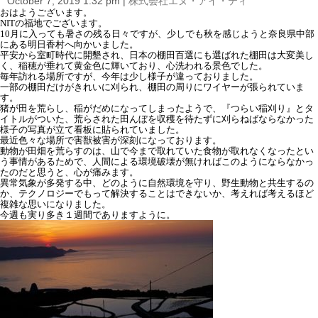
October 7, 2019 1:32 pm
|
株式会社エヌ・アイ・ティ
i
おはようございます。
o
NITの福地でございます。
n
10月に入っても暑さの残る日々ですが、少しでも秋を感じようと奈良県中部
にある明日香村へ向かいました。
平安から室町時代に開墾され、日本の棚田百選にも選ばれた棚田は大変美し
く、稲穂が垂れて黄金色に輝いており、心洗われる景色でした。
毎年訪れる場所ですが、今年は少し様子が違っておりました。
一部の棚田だけがきれいに刈られ、棚田の周りにワイヤーが張られていま
す。
猪が田を荒らし、稲がだめになってしまったようで、『つらい稲刈り』とタ
イトルがついた、荒らされた田んぼを収穫を待たずに刈らねばならなかった
様子の写真が立て看板に貼られていました。
最近色々な場所で害獣被害が深刻になっております。
動物が田畑を荒らすのは、山で今まで取れていた食物が取れなくなったとい
う事情があるためで、人間による環境破壊が無ければこのようにならなかっ
たのだと思うと、心が痛みます。
異常気象が多発する中、どのように自然環境を守り、野生動物と共生するの
か、テクノロジーでもって解決することはできないか、考えれば考えるほど
複雑な思いになりました。
今週も実り多き１週間でありますように。