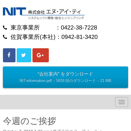
東京事業所 ：0422-38-7228
佐賀事業所(本社)：0942-81-3420
“会社案内” をダウンロード
NIT-information.pdf – 5818 回のダウンロード – 21 MB
N
a
v
i
今週のご挨拶
g
a
t