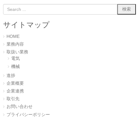
ま
い
す
ウ
)
ィ
ン
ド
ウ
サイトマップ
で
開
き
ま
HOME
す
)
業務内容
取扱い業務
電気
機械
進捗
企業概要
企業連携
取引先
お問い合わせ
プライバシーポリシー