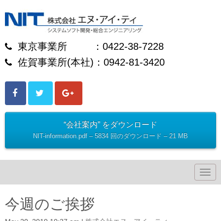
東京事業所 ：0422-38-7228
佐賀事業所(本社)：0942-81-3420
“会社案内” をダウンロード
NIT-information.pdf – 5834 回のダウンロード – 21 MB
N
a
v
i
今週のご挨拶
g
a
t