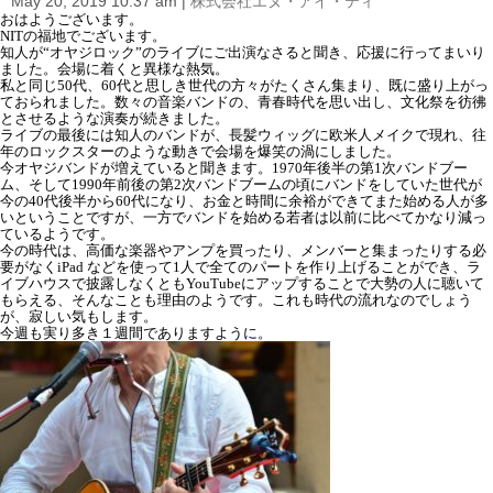
May 20, 2019 10:37 am
|
株式会社エヌ・アイ・ティ
i
おはようございます。
o
NITの福地でございます。
n
知人が“オヤジロック”のライブにご出演なさると聞き、応援に行ってまいり
ました。会場に着くと異様な熱気。
私と同じ50代、60代と思しき世代の方々がたくさん集まり、既に盛り上がっ
ておられました。数々の音楽バンドの、青春時代を思い出し、文化祭を彷彿
とさせるような演奏が続きました。
ライブの最後には知人のバンドが、長髪ウィッグに欧米人メイクで現れ、往
年のロックスターのような動きで会場を爆笑の渦にしました。
今オヤジバンドが増えていると聞きます。1970年後半の第1次バンドブー
ム、そして1990年前後の第2次バンドブームの頃にバンドをしていた世代が
今の40代後半から60代になり、お金と時間に余裕ができてまた始める人が多
いということですが、一方でバンドを始める若者は以前に比べてかなり減っ
ているようです。
今の時代は、高価な楽器やアンプを買ったり、メンバーと集まったりする必
要がなくiPad などを使って1人で全てのパートを作り上げることができ、ラ
イブハウスで披露しなくともYouTubeにアップすることで大勢の人に聴いて
もらえる、そんなことも理由のようです。これも時代の流れなのでしょう
が、寂しい気もします。
今週も実り多き１週間でありますように。