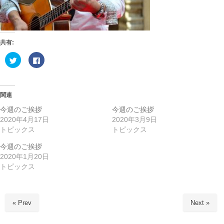
共有:
ク
F
リ
a
ッ
c
ク
e
し
b
て
o
T
o
関連
w
k
i
で
今週のご挨拶
今週のご挨拶
t
共
t
有
2020年4月17日
2020年3月9日
e
す
トピックス
トピックス
r
る
で
に
共
は
今週のご挨拶
有
ク
(
リ
2020年1月20日
新
ッ
し
ク
トピックス
い
し
ウ
て
ィ
く
ン
だ
ド
さ
ウ
い
« Prev
Next »
で
(
開
新
き
し