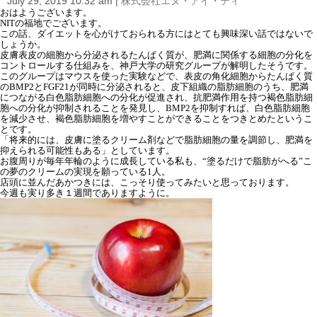
July 29, 2019 10:32 am
|
株式会社エヌ・アイ・ティ
i
おはようございます。
o
NITの福地でございます。
n
この話、ダイエットを心がけておられる方にはとても興味深い話ではないで
しょうか。
皮膚表皮の細胞から分泌されるたんぱく質が、肥満に関係する細胞の分化を
コントロールする仕組みを、神戸大学の研究グループが解明したそうです。
このグループはマウスを使った実験などで、表皮の角化細胞からたんぱく質
のBMP2とFGF21が同時に分泌されると、皮下組織の脂肪細胞のうち、肥満
につながる白色脂肪細胞への分化が促進され、抗肥満作用を持つ褐色脂肪細
胞への分化が抑制されることを発見し、BMP2を抑制すれば、白色脂肪細胞
を減少させ、褐色脂肪細胞を増やすことができることをつきとめたというこ
とです。
「将来的には、皮膚に塗るクリーム剤などで脂肪細胞の量を調節し、肥満を
抑えられる可能性もある」としています。
お腹周りが毎年年輪のように成長している私も、“塗るだけで脂肪がへる”こ
の夢のクリームの実現を願っている1人。
店頭に並んだあかつきには、こっそり使ってみたいと思っております。
今週も実り多き１週間でありますように。