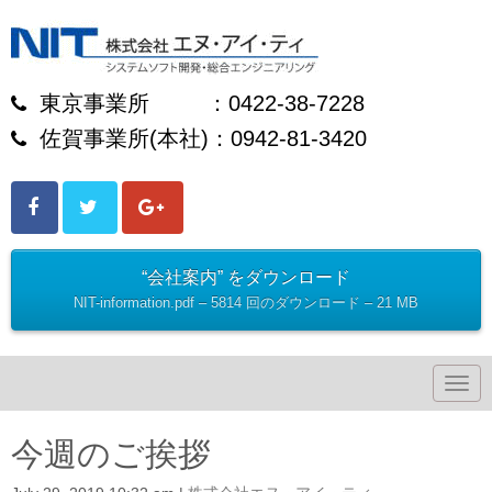
東京事業所 ：0422-38-7228
佐賀事業所(本社)：0942-81-3420
“会社案内” をダウンロード
NIT-information.pdf – 5814 回のダウンロード – 21 MB
N
a
v
i
今週のご挨拶
g
a
t