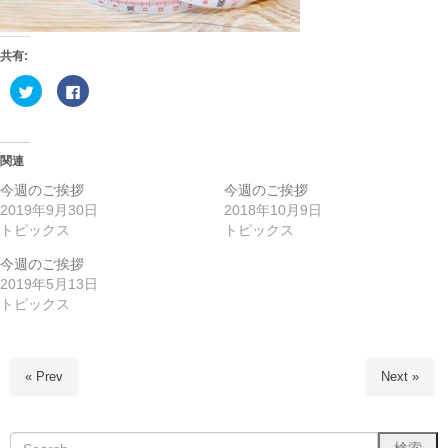
共有:
ク
F
リ
a
ッ
c
ク
e
し
b
て
o
T
o
関連
w
k
i
で
今週のご挨拶
今週のご挨拶
t
共
t
有
2019年9月30日
2018年10月9日
e
す
トピックス
トピックス
r
る
で
に
共
は
今週のご挨拶
有
ク
(
リ
2019年5月13日
新
ッ
し
ク
トピックス
い
し
ウ
て
ィ
く
ン
だ
ド
さ
ウ
い
« Prev
Next »
で
(
開
新
き
し
ま
い
す
ウ
)
ィ