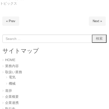
ィ
く
トピックス
ン
だ
ド
さ
ウ
い
で
(
開
新
き
し
« Prev
Next »
ま
い
す
ウ
)
ィ
ン
ド
ウ
で
開
き
ま
サイトマップ
す
)
HOME
業務内容
取扱い業務
電気
機械
進捗
企業概要
企業連携
取引先