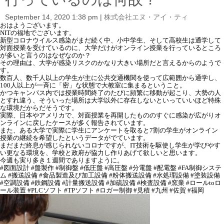
i
o
September 14, 2020 1:38 pm
|
株式会社エヌ・アイ・ティ
n
おはようございます。
NITの福地でございます。
新型コロナウイルス感染がまだ続く中、小中学生、そして高校生は通学して
対面授業を受けているのに、大学だけがオンライン授業を行っているところ
が多いと言うのはなぜなのか？
その理由は、大学が感染リスクのかなり大きい場所だと言えるからのようで
す。
数百人、数千人以上の学生が主に公共交通機関を使って広範囲から通学し、
100人以上が一斉に「密」な状態で大教室に集まるということ。
かつキャンパス内では授業時間終了のたびに頻繁に移動が起こり、大勢の人
とすれ違う、そういった場所は大学以外に存在しないといっていいほど特殊
な環境だからだそうです。
実際、日本やアメリカで、対面授業を再開したもののすぐに感染が広がりオ
ンラインに戻したケースが多く報告されています。
また、ある大学で実際に学生にアンケートを取ると7割の学生がオンライン
授業の継続を希望したというデータがでています。
まだまだ終息が感じられないコロナですが、IT技術を駆使し学生が学びやす
い更なる環境を、学校と政府が協力し作りあげて欲しいと思います。
今週も実り多き１週間でありますように。
#図面設計 #盤製作 #制御盤 #低圧盤 #高圧盤 #分電盤 #配電盤 #FA制御システ
ム #搬送設備 #食品製造及び加工設備 #粉体搬送設備 #水処理設備 #塗装設備
#空調設備 #鉄鋼設備 #計量搬送設備 #加硫設備 #検査設備 #窯業 #ロールtoロ
ール装置 #PLCソフト #TPソフト #ロガー制御 #見積 #九州 #佐賀 #福岡