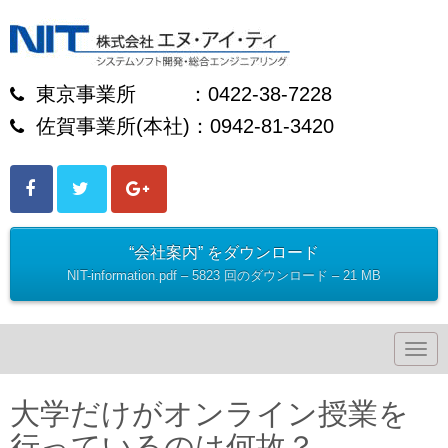
東京事業所 ：0422-38-7228
佐賀事業所(本社)：0942-81-3420
“会社案内” をダウンロード
NIT-information.pdf – 5823 回のダウンロード – 21 MB
N
a
v
i
大学だけがオンライン授業を
g
a
行っているのは何故？
t