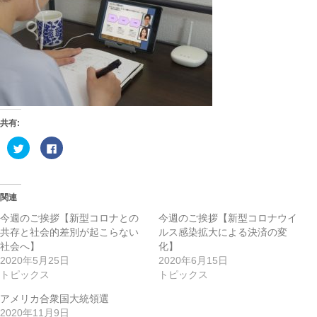
共有:
ク
F
リ
a
ッ
c
ク
e
し
b
て
o
T
o
関連
w
k
i
で
今週のご挨拶【新型コロナとの
今週のご挨拶【新型コロナウイ
t
共
t
有
共存と社会的差別が起こらない
ルス感染拡大による決済の変
e
す
社会へ】
化】
r
る
で
に
2020年5月25日
2020年6月15日
共
は
有
ク
トピックス
トピックス
(
リ
新
ッ
し
ク
アメリカ合衆国大統領選
い
し
2020年11月9日
ウ
て