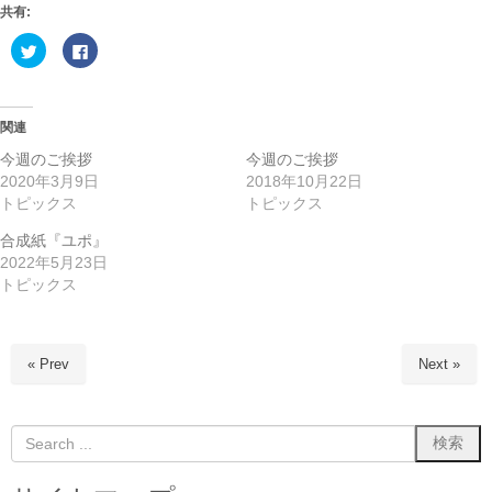
共有:
ク
F
リ
a
ッ
c
ク
e
し
b
て
o
T
o
関連
w
k
i
で
今週のご挨拶
今週のご挨拶
t
共
t
有
2020年3月9日
2018年10月22日
e
す
トピックス
トピックス
r
る
で
に
共
は
合成紙『ユポ』
有
ク
(
リ
2022年5月23日
新
ッ
し
ク
トピックス
い
し
ウ
て
ィ
く
ン
だ
ド
さ
ウ
い
« Prev
Next »
で
(
開
新
き
し
ま
い
す
ウ
)
ィ
ン
ド
ウ