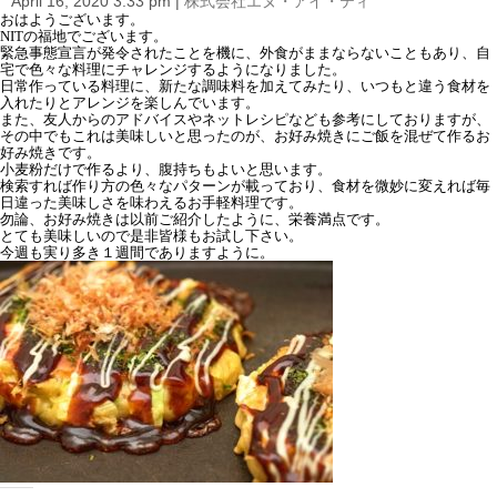
April 16, 2020 3:33 pm
|
株式会社エヌ・アイ・ティ
i
おはようございます。
o
NITの福地でございます。
n
緊急事態宣言が発令されたことを機に、外食がままならないこともあり、自
宅で色々な料理にチャレンジするようになりました。
日常作っている料理に、新たな調味料を加えてみたり、いつもと違う食材を
入れたりとアレンジを楽しんでいます。
また、友人からのアドバイスやネットレシピなども参考にしておりますが、
その中でもこれは美味しいと思ったのが、お好み焼きにご飯を混ぜて作るお
好み焼きです。
小麦粉だけで作るより、腹持ちもよいと思います。
検索すれば作り方の色々なパターンが載っており、食材を微妙に変えれば毎
日違った美味しさを味わえるお手軽料理です。
勿論、お好み焼きは以前ご紹介したように、栄養満点です。
とても美味しいので是非皆様もお試し下さい。
今週も実り多き１週間でありますように。