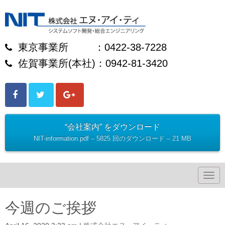
東京事業所 ：0422-38-7228
佐賀事業所(本社)：0942-81-3420
“会社案内” をダウンロード
NIT-information.pdf – 5825 回のダウンロード – 21 MB
N
a
v
i
今週のご挨拶
g
a
t