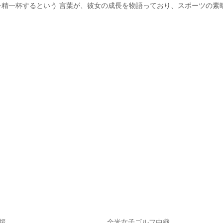
精一杯するという 言葉が、彼女の成長を物語っており、スポーツの素
拶
全米女子ゴルフ中継