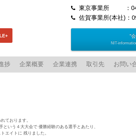
東京事業所 ：0422-
佐賀事業所(本社)：094
“
NIT-informa
進捗
企業概要
企業連携
取引先
お問い
われております。
手という４大大会で 優勝経験のある選手とあたり、
トエイトに 残りました。