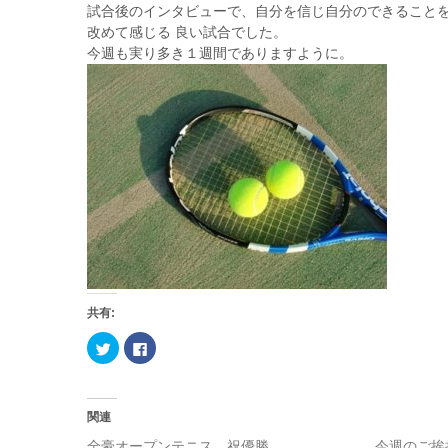
試合後のインタビューで、自分を信じ自分のできることを
改めて感じる 良い試合でした。
今週も実り多き１週間でありますように。
共有:
ク
F
リ
a
ッ
c
ク
e
し
b
て
o
T
o
関連
w
k
i
で
全豪オープンテニス、祝優勝
今週のご挨