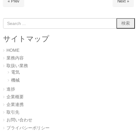
« Prev
Next »
開
新
き
し
ま
い
す
ウ
)
ィ
ン
ド
ウ
で
開
サイトマップ
き
ま
す
)
HOME
業務内容
取扱い業務
電気
機械
進捗
企業概要
企業連携
取引先
お問い合わせ
プライバシーポリシー