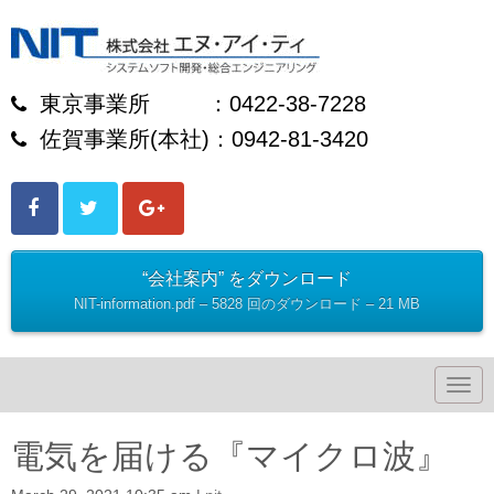
東京事業所 ：0422-38-7228
佐賀事業所(本社)：0942-81-3420
“会社案内” をダウンロード
NIT-information.pdf – 5828 回のダウンロード – 21 MB
N
a
v
i
電気を届ける『マイクロ波』
g
a
t