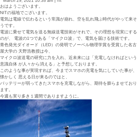
March 29, 2021 10:35 am
|
nit
i
おはようございます。
o
NITの福地でございます。
n
電気は電線で伝わるという常識が崩れ、空を乱れ飛ぶ時代がやって来そ
うです。
電波に乗せて電気を送る無線送電技術がそれで、その理想を現実にする
のが、 電波の1つである「マイクロ波」で、電気を届ける技術です。
青色発光ダイオード（LED）の発明でノーベル物理学賞を受賞した名古
屋大学の 天野浩教授は今、
マイクロ波送電の研究に力を入れ、近未来には「充電しなければという
意識自体 が人々から消える」と予想しております。
このような事が実現すれば、今までスマホの充電を気にしていた事が、
懐かしく 思える日が来るのではと、
バッテリーが弱ってきたスマホを充電しながら、期待を膨らませており
ます。
今週も実り多き１週間でありますように。