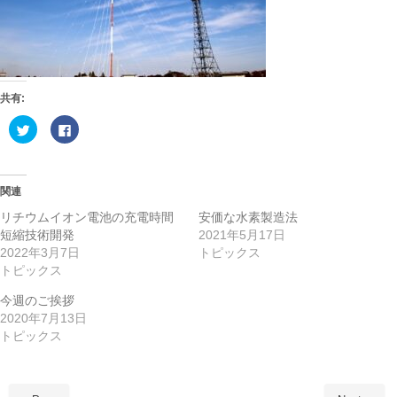
共有:
ク
F
リ
a
ッ
c
ク
e
し
b
て
o
T
o
関連
w
k
i
で
リチウムイオン電池の充電時間
安価な水素製造法
t
共
t
有
短縮技術開発
2021年5月17日
e
す
2022年3月7日
トピックス
r
る
で
に
トピックス
共
は
有
ク
(
リ
今週のご挨拶
新
ッ
し
ク
2020年7月13日
い
し
トピックス
ウ
て
ィ
く
ン
だ
ド
さ
ウ
い
で
(