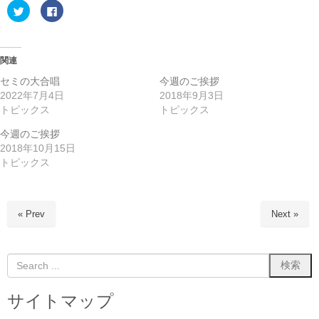
ク
F
リ
a
ッ
c
ク
e
し
b
て
o
T
o
関連
w
k
i
で
セミの大合唱
今週のご挨拶
t
共
t
有
2022年7月4日
2018年9月3日
e
す
トピックス
トピックス
r
る
で
に
共
は
今週のご挨拶
有
ク
(
リ
2018年10月15日
新
ッ
し
ク
トピックス
い
し
ウ
て
ィ
く
ン
だ
ド
さ
ウ
い
« Prev
Next »
で
(
開
新
き
し
ま
い
す
ウ
)
ィ
ン
ド
ウ
サイトマップ
で
開
き