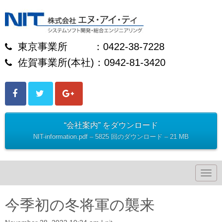
東京事業所 ：0422-38-7228
佐賀事業所(本社)：0942-81-3420
“会社案内” をダウンロード
NIT-information.pdf – 5825 回のダウンロード – 21 MB
N
a
v
i
今季初の冬将軍の襲来
g
a
t