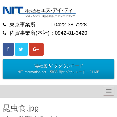
東京事業所 ：0422-38-7228
佐賀事業所(本社)：0942-81-3420
“会社案内” をダウンロード
NIT-information.pdf – 5838 回のダウンロード – 21 MB
N
a
v
i
昆虫食.jpg
g
a
t