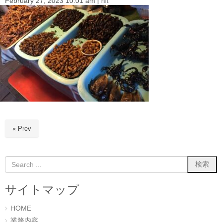
February 27, 2023 10:01 am
|
nit
i
o
n
« Prev
サイトマップ
HOME
業務内容