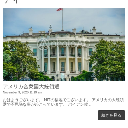
i
o
n
アメリカ合衆国大統領選
November 9, 2020 11:19 am
おはようございます。 NITの福地でございます。 アメリカの大統領
選で不思議な事が起こっています。 バイデン候 ...
続きを見る