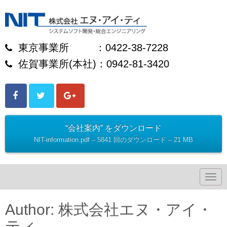
東京事業所 ：0422-38-7228
佐賀事業所(本社)：0942-81-3420
“会社案内” をダウンロード
NIT-information.pdf – 5841 回のダウンロード – 21 MB
N
a
v
i
Author:
株式会社エヌ・アイ・
g
a
ティ
t