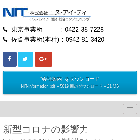
東京事業所 ：0422-38-7228
佐賀事業所(本社)：0942-81-3420
“会社案内” をダウンロード
NIT-information.pdf – 5819 回のダウンロード – 21 MB
N
a
v
i
新型コロナの影響力
g
a
t