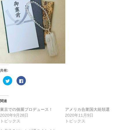
共有:
ク
F
リ
a
ッ
c
ク
e
し
b
て
o
T
o
関連
w
k
i
で
東京での個展プロデュース！
アメリカ合衆国大統領選
t
共
t
有
2020年9月28日
2020年11月9日
e
す
トピックス
トピックス
r
る
で
に
共
は