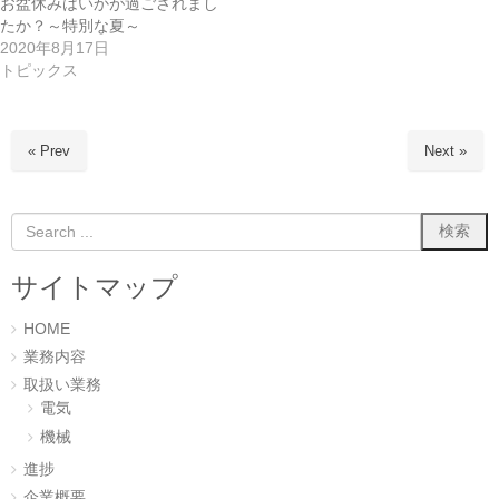
お盆休みはいかが過ごされまし
有
ク
(
リ
たか？～特別な夏～
新
ッ
し
ク
2020年8月17日
い
し
トピックス
ウ
て
ィ
く
ン
だ
ド
さ
ウ
い
で
(
« Prev
Next »
開
新
き
し
ま
い
す
ウ
)
ィ
ン
ド
ウ
で
開
サイトマップ
き
ま
す
)
HOME
業務内容
取扱い業務
電気
機械
進捗
企業概要