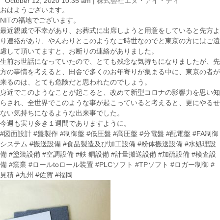
October 12, 2020 10:35 am
|
株式会社エヌ・アイ・ティ
i
おはようございます。
o
NITの福地でございます。
n
最近親戚で不幸があり、お葬式に出席しようと用意をしていると先方よ
り連絡があり、やんわりとこのようなご時世なのでと東京の方にはご遠
慮して頂いてますと、お断りの連絡がありました。
生前お世話になっていたので、とても残念な気持ちになりましたが、先
方の事情を考えると、田舎で多くのお年寄りが集まる中に、東京の者が
来るのは、とても危険だと思われたのでしょう。
身近でこのようなことが起こると、改めて新型コロナの影響力を思い知
らされ、全世界でこのような事が起こっていると考えると、更にやるせ
ない気持ちになるような出来事でした。
今週も実り多き１週間でありますように。
#図面設計 #盤製作 #制御盤 #低圧盤 #高圧盤 #分電盤 #配電盤 #FA制御
システム #搬送設備 #食品製造及び加工設備 #粉体搬送設備 #水処理設
備 #塗装設備 #空調設備 #鉄 鋼設備 #計量搬送設備 #加硫設備 #検査設
備 #窯業 #ロールtoロール装置 #PLCソフト #TPソフト #ロガー制御 #
見積 #九州 #佐賀 #福岡