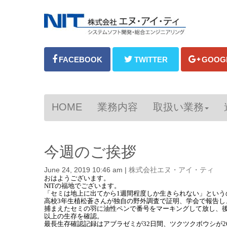
HOME
業務内容
取扱い業務
今週のご挨拶
June 24, 2019 10:46 am
|
株式会社エヌ・アイ・ティ
おはようございます。
NITの福地でございます。
「セミは地上に出てから1週間程度しか生きられない」という
高校3年生植松蒼さんが独自の野外調査で証明、学会で報告し
捕まえたセミの羽に油性ペンで番号をマーキングして放し、後
以上の生存を確認。
最長生存確認記録はアブラゼミが32日間、ツクツクボウシが2