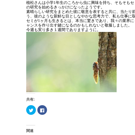
植松さんは小学1年生のころから虫に興味を持ち、そもそも
の研究を始めるきっかけになったようです。
素晴らしい研究をまとめた彼に敬意を表すると共に、当たり
う、彼のような新鮮な目としなやかな思考力で、私も仕事に
セミが1ヶ月も生きるとは、本当に驚きであり、我々の業界
ャンスを作り出す鍵になるのかもしれないと敬服しました。
今週も実り多き１週間でありますように。
共有:
ク
F
リ
a
ッ
c
ク
e
し
b
て
o
T
o
関連
w
k