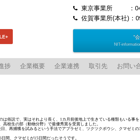
東京事業所 ：0422-
佐賀事業所(本社)：094
“
NIT-informa
進捗
企業概要
企業連携
取引先
お問い
のは俗説で、実はそれより長く、1カ月前後地上で生きている種類もいる事を
、高校生の部（動物分野）で最優秀賞を受賞しました。
日、再捕獲を試みるという手法でアブラゼミ、ツクツクボウシ、クマゼミの3
6日間、クマゼミが15日間だったそうです。