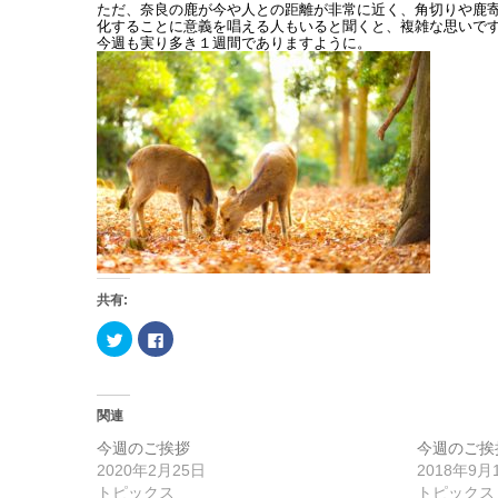
ただ、奈良の鹿が今や人との距離が非常に近く、角切りや鹿
化することに意義を唱える人もいると聞くと、複雑な思いで
今週も実り多き１週間でありますように。
共有:
ク
F
リ
a
ッ
c
ク
e
し
b
て
o
T
o
関連
w
k
i
で
今週のご挨拶
今週のご挨
t
共
t
有
2020年2月25日
2018年9月
e
す
トピックス
トピックス
r
る