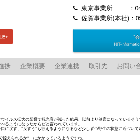
東京事業所 ：0422-
佐賀事業所(本社)：094
“
NIT-informa
進捗
企業概要
企業連携
取引先
お問い
ナウイルス拡大の影響で観光客が減った結果、以前より健康になっているそう
食べるようになったからだと言われています。
口に戻す、“反すう“も行えるようになるなど少しずつ野生の状態に近づいて
で控えられるか“、にかかっているようですね。